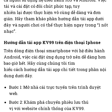
tải và cài đặt có đôi chút phức tạp, tuy
nhiên lại được thực hiện vô cùng dễ dàng và đơn
giản. Hãy tham khảo phần hướng dẫn tải app dưới
đây và người chơi có thể thực hiện ngay trong “1 nốt
nhạc”.
Hướng dẫn tải app KV99 trên điện thoại Iphone
Trên dòng điện thoại smartphone với hệ điều hành
Android, việc cài đặt ứng dụng trở nên dễ dàng hơn
bao giờ hết. Hãy cùng chúng tôi tìm
hiểu cách hướng dẫn tải app chi tiết trong phần nội
dung dưới đây.
Bước 1: Mở nhà cái trực tuyến trên trình duyệt
web.
Bước 2: Khám phá chuyến phiêu lưu thú
vị với website chính thống của KV99.