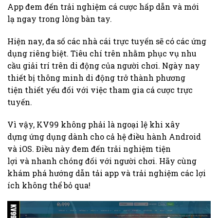
App đem đến trải nghiệm cá cược hấp dẫn và mới
lạ ngay trong lòng bàn tay.
Hiện nay, đa số các nhà cái trực tuyến sẽ có các ứng
dụng riêng biệt. Tiêu chí trên nhằm phục vụ nhu
cầu giải trí trên di động của người chơi. Ngày nay
thiết bị thông minh di động trở thành phương
tiện thiết yếu đối với việc tham gia cá cược trực
tuyến.
Vì vậy, KV99 không phải là ngoại lệ khi xây
dựng ứng dụng dành cho cả hệ điều hành Android
và iOS. Điều này đem đến trải nghiệm tiện
lợi và nhanh chóng đối với người chơi. Hãy cùng
khám phá hướng dẫn tải app và trải nghiệm các lợi
ích không thể bỏ qua!