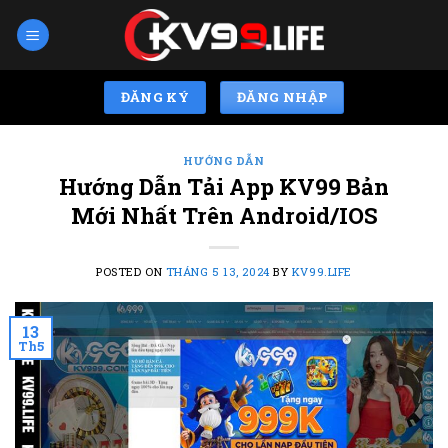
Skip
to
content
ĐĂNG KÝ
ĐĂNG NHẬP
HƯỚNG DẪN
Hướng Dẫn Tải App KV99 Bản
Mới Nhất Trên Android/IOS
POSTED ON
THÁNG 5 13, 2024
BY
KV99.LIFE
13
Th5