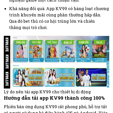
Khả năng đổi quà: App KV99 có hàng loạt chương
trình khuyến mãi cùng phần thưởng hấp dẫn.
Qua đó bet thủ có cơ hội trúng lớn và chiến
thắng mọi trò chơi.
Lý do nên tải app KV99 cho thiết bị di động
Hướng dẫn tải app KV99 thành công 100%
Phiên bản ứng dụng KV99 rất phong phú, hỗ trợ tất
cả người sử dụng hệ điều hành iOS và Android. Việc