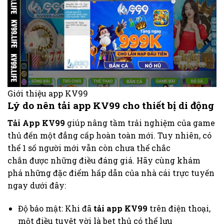
Giới thiệu app KV99
Lý do nên tải app KV99 cho thiết bị di động
Tải App KV99
giúp nâng tầm trải nghiệm của game
thủ đến một đẳng cấp hoàn toàn mới. Tuy nhiên, có
thể 1 số người mới vẫn còn chưa thể chắc
chắn được những điều đáng giá. Hãy cùng khám
phá những đặc điểm hấp dẫn của nhà cái trực tuyến
ngay dưới đây:
Độ bảo mật: Khi đã
tải app KV99
trên điện thoại,
một điều tuyệt vời là bet thủ có thể lưu