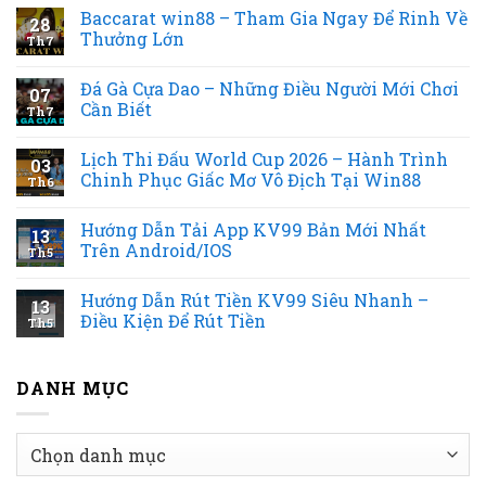
Baccarat win88 – Tham Gia Ngay Để Rinh Về
28
Thưởng Lớn
Th7
Đá Gà Cựa Dao – Những Điều Người Mới Chơi
07
Cần Biết
Th7
Lịch Thi Đấu World Cup 2026 – Hành Trình
03
Chinh Phục Giấc Mơ Vô Địch Tại Win88
Th6
Hướng Dẫn Tải App KV99 Bản Mới Nhất
13
Trên Android/IOS
Th5
Hướng Dẫn Rút Tiền KV99 Siêu Nhanh –
13
Điều Kiện Để Rút Tiền
Th5
DANH MỤC
Danh
mục