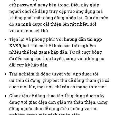
giữ password ngay bên trong. Điều này giúp
người chơi dễ dàng truy cập vào ứng dụng mà
không phải mất công đăng nhập lại. Qua đó mức
độ an ninh được cải thiện lên rất nhiều đối
với anh em bet thủ.
Tiện lợi và phong phú: Với
hướng dẫn tải app
KV99
, bet thủ có thể thoải sức trải nghiệm
nhiều thể loại game hấp dẫn. Từ cá cược bóng
đá đến sòng bạc trực tuyến, cùng với những ưu
đãi cực kỳ hấp dẫn.
Trải nghiệm di động tuyệt vời: App được tối
ưu trên di động, giúp bet thủ dễ dàng tham gia cá
cược mọi lúc, mọi nơi, chỉ cần có mạng internet.
Giao diện dễ dàng thao tác: Ứng dụng được xây
dựng với giao diện đơn giản và thân thiện. Cộng
đồng người chơi dễ dàng điều hướng và trải
nghiệm game một cách thuận tiện.