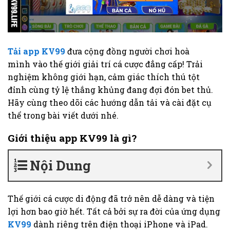
Tải app KV99
đưa cộng đồng người chơi hoà
mình vào thế giới giải trí cá cược đẳng cấp! Trải
nghiệm không giới hạn, cảm giác thích thú tột
đỉnh cùng tỷ lệ thắng khủng đang đợi đón bet thủ.
Hãy cùng theo dõi các hướng dẫn tải và cài đặt cụ
thể trong bài viết dưới nhé.
Giới thiệu app KV99 là gì?
Nội Dung
Thế giới cá cược di động đã trở nên dễ dàng và tiện
lợi hơn bao giờ hết. Tất cả bởi sự ra đời của ứng dụng
KV99
dành riêng trên điện thoại iPhone và iPad.